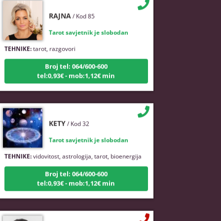
RAJNA
/ Kod 85
Tarot savjetnik je slobodan
TEHNIKE:
tarot, razgovori
Broj tel: 064/600-600
tel:0,93€ - mob:1,12€ min
KETY
/ Kod 32
Tarot savjetnik je slobodan
TEHNIKE:
vidovitost, astrologija, tarot, bioenergija
Broj tel: 064/600-600
tel:0,93€ - mob:1,12€ min