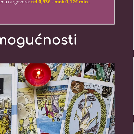
jena razgovora:
tel:0,93€ - mob:1,12€ min
.
mogućnosti