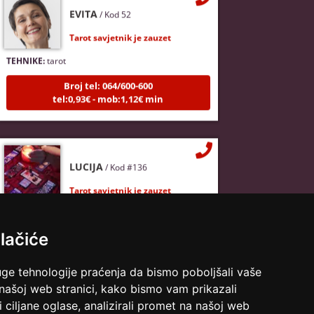
EVITA
/ Kod 52
Tarot savjetnik je zauzet
TEHNIKE:
tarot
Broj tel: 064/600-600
tel:0,93€ - mob:1,12€ min
LUCIJA
/ Kod #136
Tarot savjetnik je zauzet
TEHNIKE:
sudbinske karte, anđeoske poruke
Broj tel: 064/600-600
Pregled svih astro savjetnika
lačiće
tel:0,93€ - mob:1,12€ min
uge tehnologije praćenja da bismo poboljšali vaše
 našoj web stranici, kako bismo vam prikazali
i ciljane oglase, analizirali promet na našoj web
VESNA
/ Kod 05