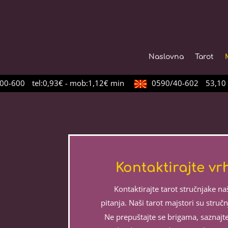
Naslovna
Tarot
0-600
tel:0,93€ - mob:1,12€ min
0590/40-602
53,10 д
Kontaktirajte v
Kontaktirajte tarot stručnjake n
pitanja. Naši tarot majstori su struč
Ne prepuštajte se brigama, saznaj