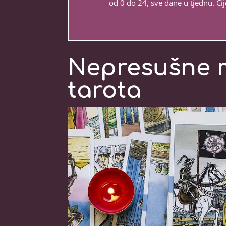
od 0 do 24, sve dane u tjednu. Ci
Nepresušne 
tarota