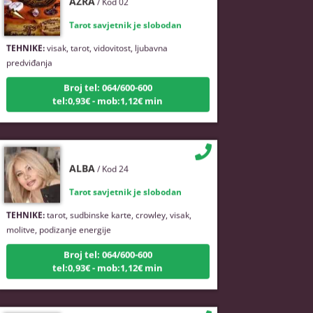
Tarot savjetnik je slobodan
TEHNIKE:
visak, tarot, vidovitost, ljubavna
predviđanja
Broj tel: 064/600-600
tel:0,93€ - mob:1,12€ min
ALBA
/ Kod 24
Tarot savjetnik je slobodan
TEHNIKE:
tarot, sudbinske karte, crowley, visak,
molitve, podizanje energije
Broj tel: 064/600-600
tel:0,93€ - mob:1,12€ min