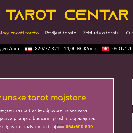
Mogućnosti tarota
Povijest tarota
Zablude o tarotu
O 
ен./min
820/77-321
14,00 NOK/min
0901/120-
rhunske tarot majstore
ašeg centra i potražite odgovore na sva vaša
njaci za pitanja o budićim i prošlim događajima.
te odgovore pozivom na broj
064/600-600