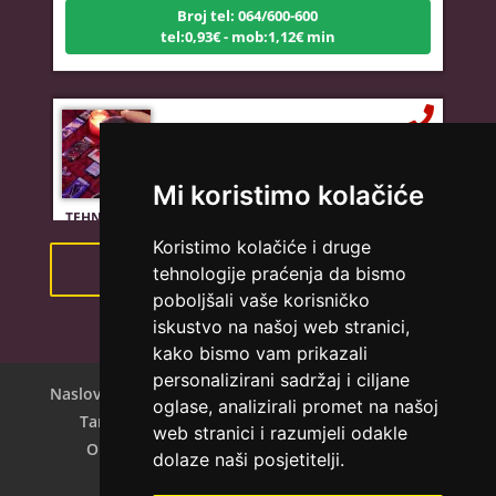
tel:0,93€ - mob:1,12€ min
LUCIJA
/ Kod #136
Tarot savjetnik je zauzet
Mi koristimo kolačiće
TEHNIKE:
sudbinske karte, anđeoske poruke
Broj tel: 064/600-600
Koristimo kolačiće i druge
tel:0,93€ - mob:1,12€ min
Pregled svih astro savjetnika
tehnologije praćenja da bismo
poboljšali vaše korisničko
iskustvo na našoj web stranici,
kako bismo vam prikazali
DIJA
/ Kod 64
personalizirani sadržaj i ciljane
Naslovna
Mogućnosti tarota
Povijest tarota
Tarot savjetnik je slobodan
oglase, analizirali promet na našoj
Tarot
Tarot centar
Zablude o tarotu
web stranici i razumjeli odakle
TEHNIKE:
vedska astrologija (jyotish), reiki, tarot, oracle
O nama
O centru
Uvjeti korištenja
dolaze naši posjetitelji.
karte, duhovni razgovori
Polica privatnosti
Kontakt