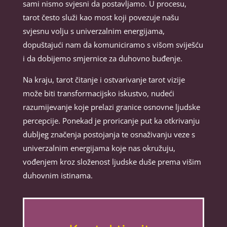
sami nismo svjesni da postavljamo. U procesu,
tarot često služi kao most koji povezuje našu
svjesnu volju s univerzalnim energijama,
dopuštajući nam da komuniciramo s višom sviješću
i da dobijemo smjernice za duhovno buđenje.
Na kraju, tarot čitanje i ostvarivanje tarot vizije
može biti transformacijsko iskustvo, nudeći
razumijevanje koje prelazi granice osnovne ljudske
percepcije. Ponekad je proricanje put ka otkrivanju
dubljeg značenja postojanja te osnaživanju veze s
univerzalnim energijama koje nas okružuju,
vođenjem kroz složenost ljudske duše prema višim
duhovnim istinama.