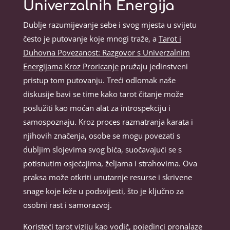
Univerzalnih Energija
Dublje razumijevanje sebe i svog mjesta u svijetu
često je putovanje koje mnogi traže, a
Tarot i
Duhovna Povezanost: Razgovor s Univerzalnim
Energijama Kroz Proricanje
pružaju jedinstveni
pristup tom putovanju. Treći odlomak naše
diskusije bavi se time kako tarot čitanje može
poslužiti kao moćan alat za introspekciju i
samospoznaju. Kroz proces razmatranja karata i
njihovih značenja, osobe se mogu povezati s
dubljim slojevima svog bića, suočavajući se s
potisnutim osjećajima, željama i strahovima. Ova
praksa može otkriti unutarnje resurse i skrivene
snage koje leže u podsvijesti, što je ključno za
osobni rast i samorazvoj.
Koristeći tarot viziju kao vodič, pojedinci pronalaze