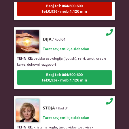
Broj tel: 064/600-600
tel:0,93€ - mob:1,12€ min
DIJA
/ Kod 64
Tarot savjetnik je slobodan
TEHNIKE:
vedska astrologija (jyotish), reiki, tarot, oracle
karte, duhovni razgovori
Broj tel: 064/600-600
tel:0,93€ - mob:1,12€ min
STOJA
/ Kod 31
Tarot savjetnik je slobodan
TEHNIKE:
kristalna kugla, tarot, vidovitost, visak