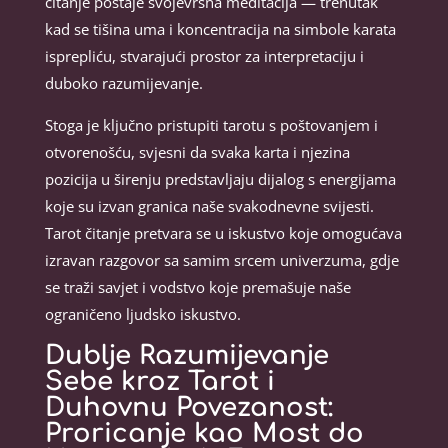
čitanje postaje svojevrsna meditacija — trenutak
kad se tišina uma i koncentracija na simbole karata
isprepliću, stvarajući prostor za interpretaciju i
duboko razumijevanje.
Stoga je ključno pristupiti tarotu s poštovanjem i
otvorenošću, svjesni da svaka karta i njezina
pozicija u širenju predstavljaju dijalog s energijama
koje su izvan granica naše svakodnevne svijesti.
Tarot čitanje pretvara se u iskustvo koje omogućava
izravan razgovor sa samim srcem univerzuma, gdje
se traži savjet i vodstvo koje premašuje naše
ograničeno ljudsko iskustvo.
Dublje Razumijevanje
Sebe kroz Tarot i
Duhovnu Povezanost:
Proricanje kao Most do