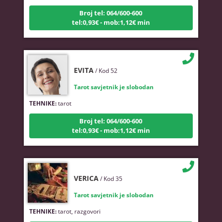
Broj tel: 064/600-600
tel:0,93€ - mob:1,12€ min
EVITA
/ Kod 52
Tarot savjetnik je slobodan
TEHNIKE:
tarot
Broj tel: 064/600-600
tel:0,93€ - mob:1,12€ min
VERICA
/ Kod 35
Tarot savjetnik je slobodan
TEHNIKE:
tarot, razgovori
Broj tel: 064/600-600