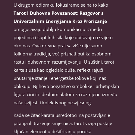
U drugom odlomku fokusiramo se na to kako
Tarot i Duhovna Povezanost: Razgovor s
Univerzalnim Energijama Kroz Proricanje
omogućavaju dublju komunikaciju između
pojedinca i suptilnih sila koje obitavaju u svijetu
oko nas. Ova drevna praksa više nije samo
folklorna tradicija, već priznati put ka osobnom
rastu i duhovnom razumijevanju. U suštini, tarot
karte služe kao ogledalo duše, reflektirajući
unutarnje stanje i energetske tokove koji nas
oblikuju. Njihovo bogatstvo simbolike i arhetipskih
figura čini ih idealnim alatom za razmjenu između
naše svijesti i kolektivnog nesvjesnog.
Kada se čitač karata usredotoči na postavljanje
pitanja ili traženje smjernica, tarot vizija postaje
ključan element u dešifriranju poruka.