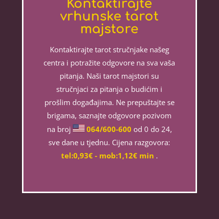
Kontaktirajte
vrhunske tarot
majstore
Kontaktirajte tarot stručnjake našeg
centra i potražite odgovore na sva vaša
pitanja. Naši tarot majstori su
stručnjaci za pitanja o budićim i
prošlim događajima. Ne prepuštajte se
brigama, saznajte odgovore pozivom
na broj
064/600-600
od 0 do 24,
sve dane u tjednu. Cijena razgovora:
tel:0,93€ - mob:1,12€ min
.
LUCIJA
/ Kod #136
Tarot savjetnik je zauzet
TEHNIKE:
sudbinske karte, anđeoske poruke