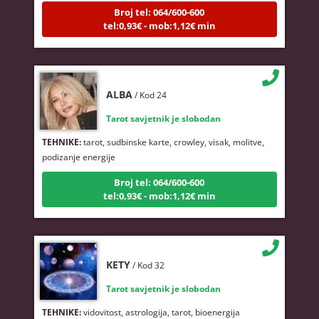
tel:0,93€ - mob:1,12€ min
ALBA
/ Kod 24
Tarot savjetnik je slobodan
TEHNIKE:
tarot, sudbinske karte, crowley, visak, molitve,
podizanje energije
Broj tel: 064/600-600
tel:0,93€ - mob:1,12€ min
KETY
/ Kod 32
Tarot savjetnik je slobodan
TEHNIKE:
vidovitost, astrologija, tarot, bioenergija