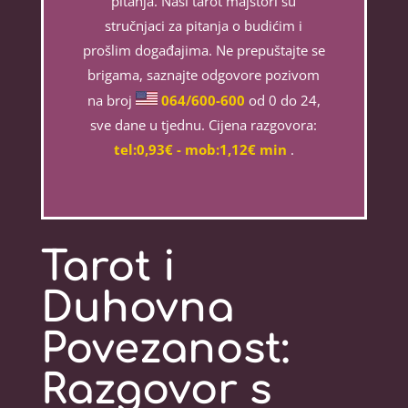
pitanja. Naši tarot majstori su
stručnjaci za pitanja o budićim i
prošlim događajima. Ne prepuštajte se
brigama, saznajte odgovore pozivom
na broj
064/600-600
od 0 do 24,
sve dane u tjednu. Cijena razgovora:
tel:0,93€ - mob:1,12€ min
.
Tarot i
Duhovna
Povezanost:
Razgovor s