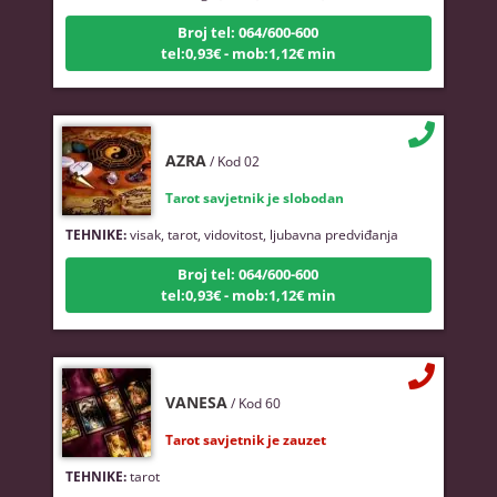
Broj tel: 064/600-600
tel:0,93€ - mob:1,12€ min
AZRA
/ Kod 02
Tarot savjetnik je slobodan
TEHNIKE:
visak, tarot, vidovitost, ljubavna predviđanja
Broj tel: 064/600-600
tel:0,93€ - mob:1,12€ min
VANESA
/ Kod 60
Tarot savjetnik je zauzet
TEHNIKE:
tarot
Broj tel: 064/600-600